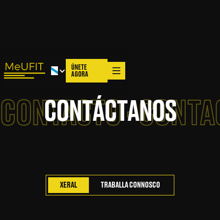
‍ÚNETE
AGORA
CONTACTO · CONTA
C
O
N
T
Á
C
T
A
N
O
S
XERAL
TRABALLA CONNOSCO