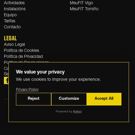
Actividades
MeuFIT Vigo
Instalacións
MeuFIT Tomiño
Equipo
Tarifas
Contacto
LEGAL
Aviso Legal
Política de Cookies
Política de Privacidad
Política de Devoluciones
Canal Ético
We value your privacy
Segue a
MeuFIT
We use cookies to improve your experience.
Privacy Policy
Reject
Customize
Accept All
Powered by
Keksi
© 2025 MeuFIT. Todos os dereitos reservados.