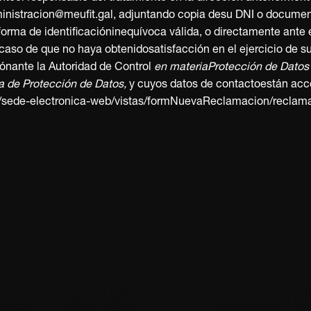
 MEUFIT · MEUFIT · ME
 MEUFIT · MEUFIT · M
· MEUFIT · MEUFIT · 
 · MEUFIT · MEUFIT ·
T · MEUFIT · MEUFIT ·
IT · MEUFIT · MEUFIT 
ministracion@meufit.gal, adjuntando copia desu DNI o documen
forma de identificacióninequívoca válida, o directamente ante
caso de que no haya obtenidosatisfacción en el ejercicio de s
ónante la Autoridad de Control
en materiaProtección de Dato
 de Protección de Datos,
y cuyos datos de contactoestán acc
s/sede-electronica-web/vistas/formNuevaReclamacion/reclamac