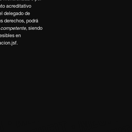
UFIT · MEUFIT · MEUF
EUFIT · MEUFIT · MEU
MEUFIT · MEUFIT · MEU
 MEUFIT · MEUFIT · ME
 MEUFIT · MEUFIT · M
· MEUFIT · MEUFIT · 
to acreditativo
 el delegado de
us derechos, podrá
s competente,
siendo
esibles en
ion.jsf.