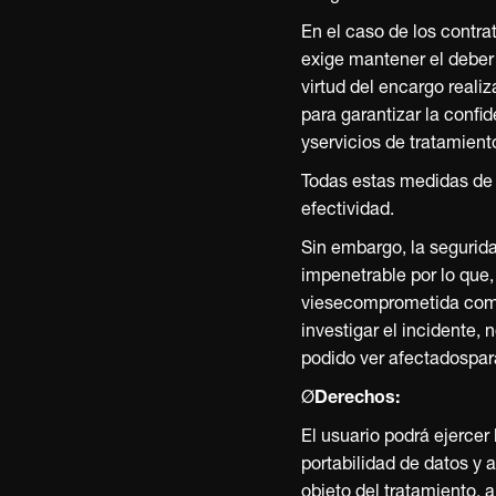
EUFIT · MEUFIT · MEUF
MEUFIT · MEUFIT · MEU
MEUFIT · MEUFIT · ME
 MEUFIT · MEUFIT · M
· MEUFIT · MEUFIT · 
En el caso de los contr
exige mantener el deber
virtud del encargo reali
para garantizar la confi
yservicios de tratamient
Todas estas medidas de 
efectividad.
Sin embargo, la segurid
impenetrable por lo que,
viesecomprometida com
investigar el incidente, 
podido ver afectadospa
Ø
Derechos:
El usuario podrá ejercer
portabilidad de datos y 
objeto del tratamiento, 