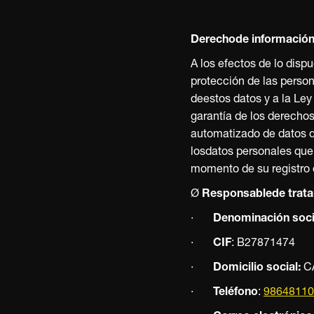
Derechode informació
A los efectos de lo disp
protección de las person
deestos datos y a la Le
garantía de los derechos
automatizado de datos 
losdatos personales que 
momento de su registro 
Ø
Responsablede trata
·
Denominación soci
·
CIF
: B27871474
·
Domicilio social:
CA
·
Teléfono
:
98648110