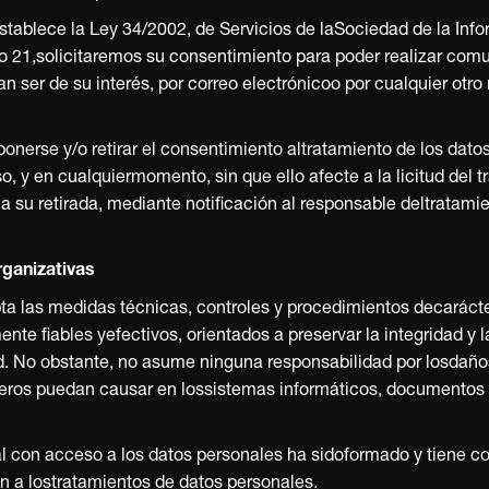
stablece la Ley 34/2002, de Servicios de laSociedad de la Inf
lo 21,solicitaremos su consentimiento para poder realizar com
 ser de su interés, por correo electrónicoo por cualquier ot
onerse y/o retirar el consentimiento altratamiento de los dato
o, y en cualquiermomento, sin que ello afecte a la licitud del
a su retirada, mediante notificación al responsable deltratamie
rganizativas
las medidas técnicas, controles y procedimientos decarácter 
nte fiables yefectivos, orientados a preservar la integridad y 
d. No obstante, no asume ninguna responsabilidad por losdaños
ceros puedan causar en lossistemas informáticos, documentos e
l con acceso a los datos personales ha sidoformado y tiene c
n a lostratamientos de datos personales.