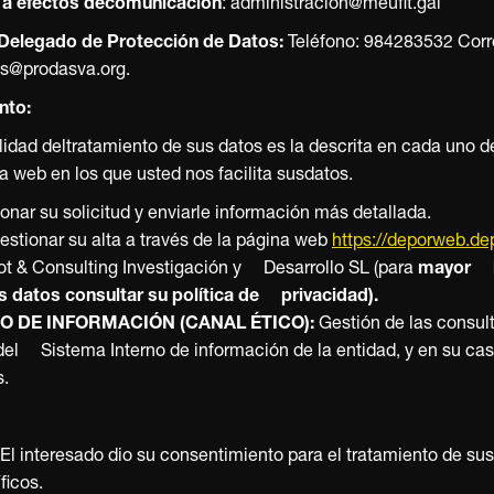
o a efectos decomunicación
: administracion@meufit.gal
Delegado de Protección de Datos:
Teléfono: 984283532 Corr
s@prodasva.org.
nto:
lidad deltratamiento de sus datos es la descrita en cada uno d
a web en los que usted nos facilita susdatos.
onar su solicitud y enviarle información más detallada.
stionar su alta a través de la página web
https://deporweb.de
 & Consulting Investigación y Desarrollo SL (para
mayor in
s datos consultar su política de privacidad).
O DE INFORMACIÓN (CANAL ÉTICO):
Gestión de las consul
 del Sistema Interno de información de la entidad, y en su ca
s.
 El interesado dio su consentimiento para el tratamiento de su
ficos.