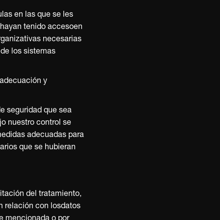
 · MEUFIT · MEUFIT ·
T · MEUFIT · MEUFIT 
IT · MEUFIT · MEUFIT 
FIT · MEUFIT · MEUFIT
FIT · MEUFIT · MEUFI
las en las que se les
e hayan tenido accesoen
rganizativas necesarias
 de los sistemas
 adecuación y
de seguridad que sea
jo nuestro control se
medidas adecuadas para
suarios que se hubieran
itación del tratamiento,
n relación con losdatos
nte mencionada o por