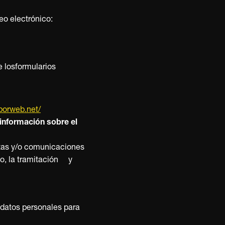
eo electrónico:
e losformularios
porweb.net/
formación sobre el
tas y/o comunicaciones
so, la tramitación y
sdatos personales para