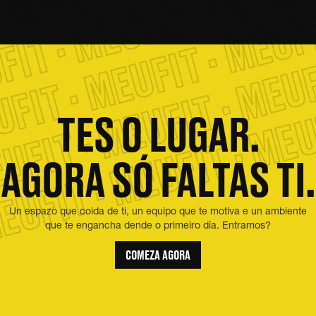
IT · MEUFIT · MEUFIT
FIT · MEUFIT · MEUFI
UFIT · MEUFIT · MEUF
EUFIT · MEUFIT · MEU
TES O LUGAR.
AGORA SÓ FALTAS TI.
Un espazo que coida de ti, un equipo que te motiva e un ambiente
que te engancha dende o primeiro día. Entramos?
COMEZA AGORA