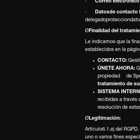
·
Correo electrónic
·
Datosde contacto 
delegadoprotecciondato
Ø
Finalidad del tratamie
Le indicamos que la fina
establecidos en la págin
CONTACTO:
Gesti
ÚNETE AHORA:
Ge
propiedad de Spot
tratamiento de su
SISTEMA INTERN
recibidas a través
resolución de esta
Ø
Legitimación:
Artículo6.1.a) del RGPD.
uno o varios fines especí