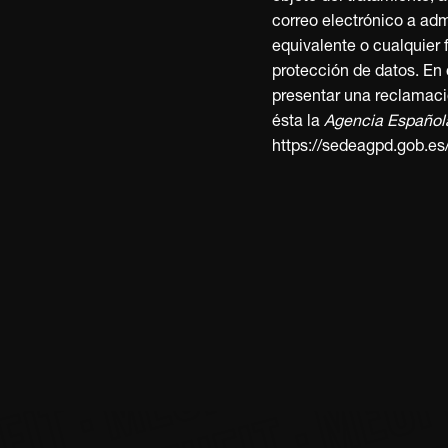
 · MEUFIT · MEUFIT ·
T · MEUFIT · MEUFIT ·
IT · MEUFIT · MEUFIT 
IT · MEUFIT · MEUFIT
FIT · MEUFIT · MEUFI
UFIT · MEUFIT · MEUF
correo electrónico a ad
equivalente o cualquier 
protección de datos. En 
presentar una reclamaci
ésta la
Agencia Española
https://sedeagpd.gob.e