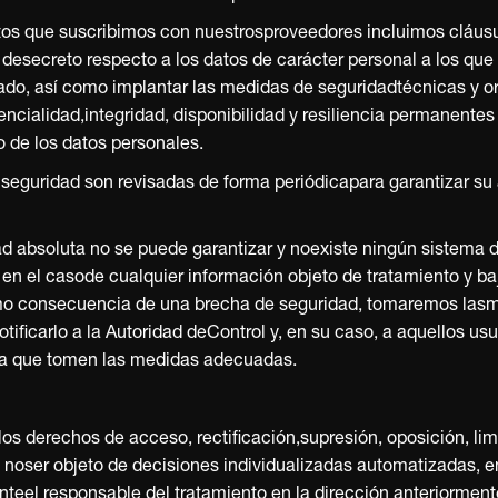
IT · MEUFIT · MEUFIT
FIT · MEUFIT · MEUFI
UFIT · MEUFIT · MEUF
EUFIT · MEUFIT · MEU
MEUFIT · MEUFIT · MEU
atos que suscribimos con nuestrosproveedores incluimos cláusu
 desecreto respecto a los datos de carácter personal a los qu
zado, así como implantar las medidas de seguridadtécnicas y o
dencialidad,integridad, disponibilidad y resiliencia permanentes
o de los datos personales.
seguridad son revisadas de forma periódicapara garantizar su
ad absoluta no se puede garantizar y noexiste ningún sistema 
 en el casode cualquier información objeto de tratamiento y ba
o consecuencia de una brecha de seguridad, tomaremos las
notificarlo a la Autoridad deControl y, en su caso, a aquellos u
ra que tomen las medidas adecuadas.
 los derechos de acceso, rectificación,supresión, oposición, lim
a noser objeto de decisiones individualizadas automatizadas, e
anteel responsable del tratamiento en la dirección anteriorme