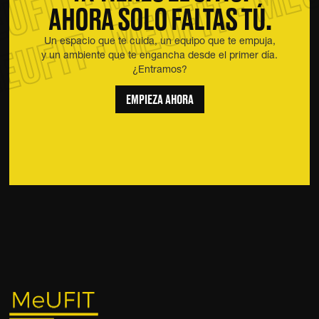
EUFIT · MEUFIT · MEU
AHORA SOLO FALTAS TÚ.
Un espacio que te cuida, un equipo que te empuja,
y un ambiente que te engancha desde el primer día.
¿Entramos?
EMPIEZA AHORA