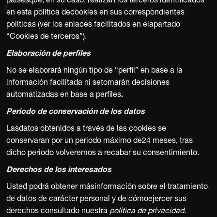
FIT · MEUFIT · MEUFI
UFIT · MEUFIT · MEUF
EUFIT · MEUFIT · MEU
MEUFIT · MEUFIT · MEU
 MEUFIT · MEUFIT · ME
 MEUFIT · MEUFIT · M
· MEUFIT · MEUFIT · 
paísesque, en su caso, realizan los terceros identificados
en esta política decookies en sus correspondientes
políticas (ver los enlaces facilitados en elapartado
“Cookies de terceros”).
Elaboración de perfiles
No
se elaborará ningún tipo de “perfil” en base a la
información facilitada ni setomarán decisiones
automatizadas en base a perfiles
.
Periodo de conservación de los datos
Lasdatos obtenidos a través de las cookies se
conservaran por un periodo máximo de24 meses, tras
dicho periodo volveremos a recabar su consentimiento.
Derechos de los interesados
Usted podrá obtener másinformación sobre el tratamiento
de datos de carácter personal y de cómoejercer sus
derechos consultado nuestra
política de privacidad
.