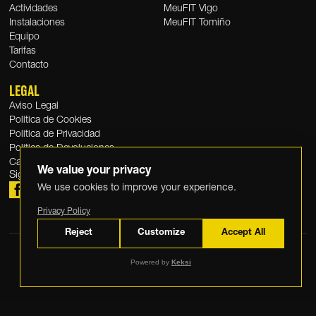
Actividades
MeuFIT Vigo
Instalaciones
MeuFIT Tomiño
Equipo
Tarifas
Contacto
LEGAL
Aviso Legal
Política de Cookies
Política de Privacidad
Política de Devoluciones
Canal Ético
We value your privacy
Sigue a
MeuFIT
We use cookies to improve your experience.
Privacy Policy
Reject
Customize
Accept All
Powered by
Keksi
© 2026 MeuFIT. Todos los derechos reservados