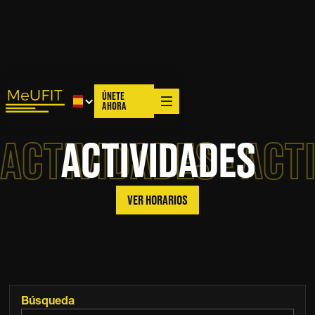
ÚNETE
AHORA
ACTIVIDADES · ACT
A
C
T
I
V
I
D
A
D
E
S
VER HORARIOS
Búsqueda