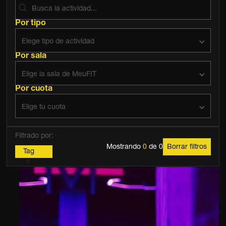
Por tipo
Elege tipo de actividad
Por sala
Elige la sala de MeuFIT
Por cuota
Elige tu cuota
Filtrado por:
Mostrando
0
de
0
Borrar filtros
Tag