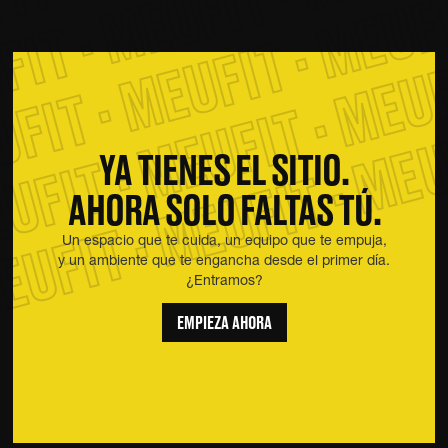
FIT · MEUFIT · MEUFI
UFIT · MEUFIT · MEUF
EUFIT · MEUFIT · MEU
YA TIENES EL SITIO.
AHORA SOLO FALTAS TÚ.
Un espacio que te cuida, un equipo que te empuja,
y un ambiente que te engancha desde el primer día.
¿Entramos?
EMPIEZA AHORA