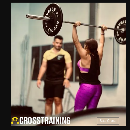
IT · MEUFIT · MEUFIT
FIT · MEUFIT · MEUFI
C
R
O
S
S
T
R
A
I
N
I
N
G
Sala Cross