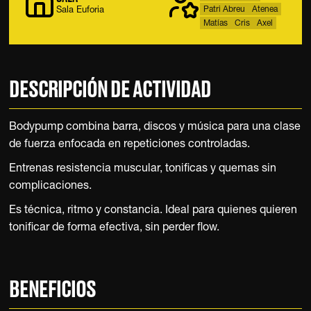
Patri Abreu
Atenea
Sala Euforia
Matías
Cris
Axel
D
E
S
C
R
I
P
C
I
Ó
N
D
E
A
C
T
I
V
I
D
A
D
Bodypump
combina
barra,
discos
y
música
para
una
clase
de
fuerza
enfocada
en
repeticiones
controladas.
Entrenas
resistencia
muscular,
tonificas
y
quemas
sin
complicaciones.
Es
técnica,
ritmo
y
constancia.
Ideal
para
quienes
quieren
tonificar
de
forma
efectiva,
sin
perder
flow.
B
E
N
E
F
I
C
I
O
S