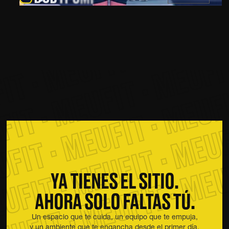
T · MEUFIT · MEUFIT ·
IT · MEUFIT · MEUFIT 
IT · MEUFIT · MEUFIT
FIT · MEUFIT · MEUFI
UFIT · MEUFIT · MEUF
EUFIT · MEUFIT · MEU
YA TIENES EL SITIO.
AHORA SOLO FALTAS TÚ.
Un espacio que te cuida, un equipo que te empuja,
y un ambiente que te engancha desde el primer día.