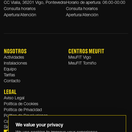
CC Vialia, 36201 Vigo, Pontevedra
Horario de apertura: 06:00-00:00
Consulta horarios
Consulta horarios
Apertura/Atención
Apertura/Atención
NOSOTROS
CENTROS MEUFIT
Actividades
MeuFIT Vigo
Instalaciones
MeuFIT Tomiño
Equipo
Tarifas
Contacto
LEGAL
Aviso Legal
Política de Cookies
Política de Privacidad
Política de Devoluciones
Canal Ético
We value your privacy
Sigue a
MeuFIT