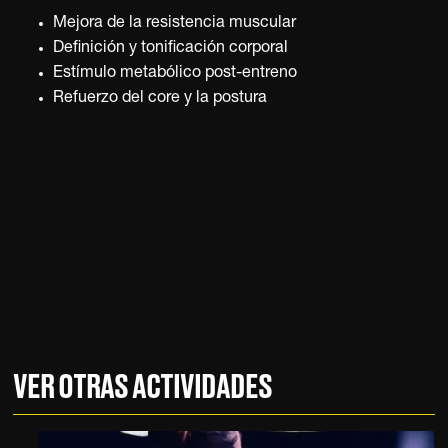
Mejora de la resistencia muscular
Definición y tonificación corporal
Estímulo metabólico post-entreno
Refuerzo del core y la postura
V
E
R
O
T
R
A
S
A
C
T
I
V
I
D
A
D
E
S