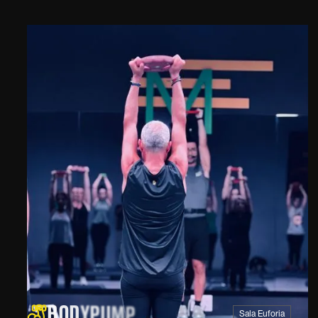
UFIT · MEUFIT · MEUF
EUFIT · MEUFIT · MEU
MEUFIT · MEUFIT · MEU
 MEUFIT · MEUFIT · ME
 MEUFIT · MEUFIT · M
· MEUFIT · MEUFIT · 
 · MEUFIT · MEUFIT ·
B
O
D
Y
P
U
M
P
Sala Euforia