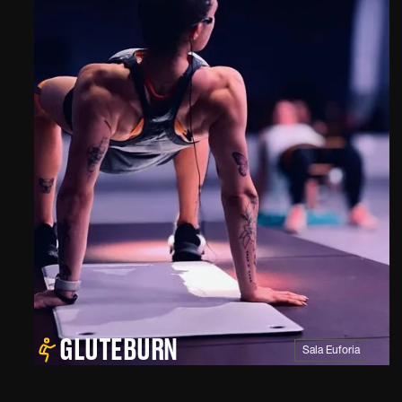
G
L
U
T
E
B
U
R
N
Sala Euforia